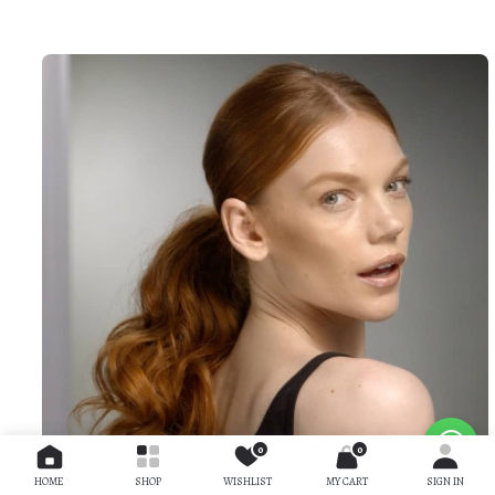
0
0
HOME
SHOP
WISHLIST
MY CART
SIGN IN