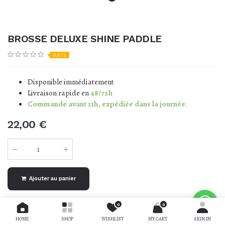
BROSSE DELUXE SHINE PADDLE
0.0 / 5
Disponible immédiatement
Livraison rapide en
48/72h
Commande avant 11h, expédiée dans la journée.
22,00
€
Ajouter au panier
0
0
AJOUTER À LA LISTE DE SOUHAITS
HOME
SHOP
WISHLIST
MY CART
SIGN IN