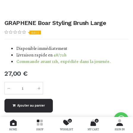
GRAPHENE Boar Styling Brush Large
0.0 / 5
Disponible immédiatement
Livraison rapide en
48/72h
Commande avant 11h, expédiée dans la journée.
27,00
€
Ajouter au panier
0
0
AJOUTER À LA LISTE DE SOUHAITS
HOME
SHOP
WISHLIST
MY CART
SIGN IN