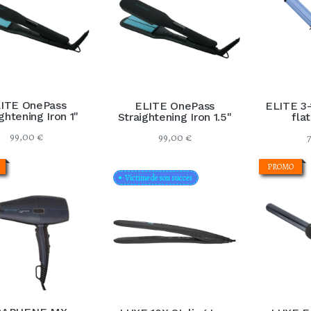
ITE OnePass
ELITE OnePass
ELITE 3-
Volcanic MX
Gold MX
ghtening Iron 1"
Straightening Iron 1.5"
flat
99,00
€
99,00
€
PROMO
Victime de son succès