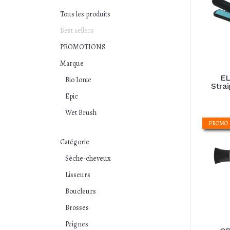
Lisseurs
Tous les produits
Best sellers
Boucleurs
PROMOTIONS
Marque
Produits et brosses
EL
Bio Ionic
Strai
Epic
Wet Brush
PROMO
Catégorie
Sèche-cheveux
Lisseurs
Boucleurs
Brosses
Peignes