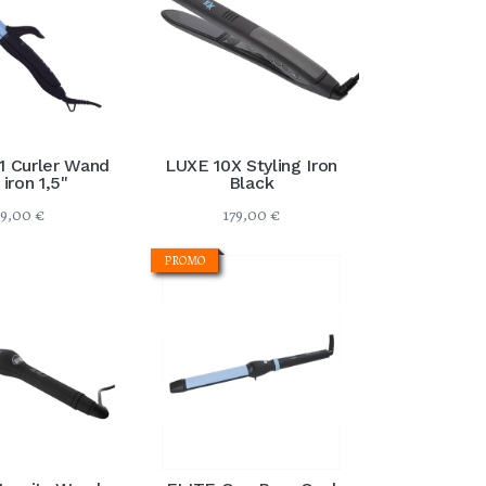
Cartes cadeaux
1 Curler Wand
LUXE 10X Styling Iron
 iron 1,5"
Black
79,00
€
179,00
€
PROMO