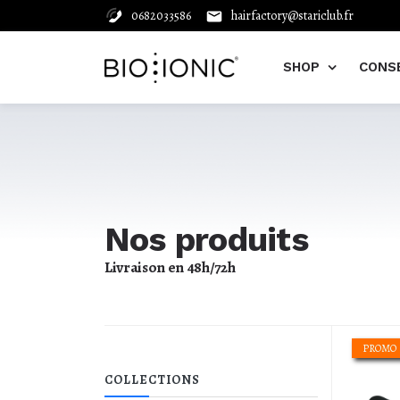
0682033586
hairfactory@stariclub.fr
SHOP
CONS
Les t
Le 
Nos 
#Bio
Nos produits
Voir tous les produits
Livraison en 48h/72h
PROMO
Sèche-cheveux
COLLECTIONS