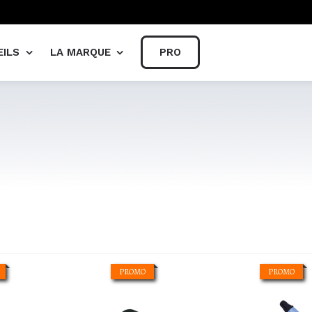
EILS
LA MARQUE
PRO
utoriels
La marque
Titre de votre 
looks
Les points de vente
IonicFrance
PROMO
PROMO
Graphene MX
Nano Ionic MX