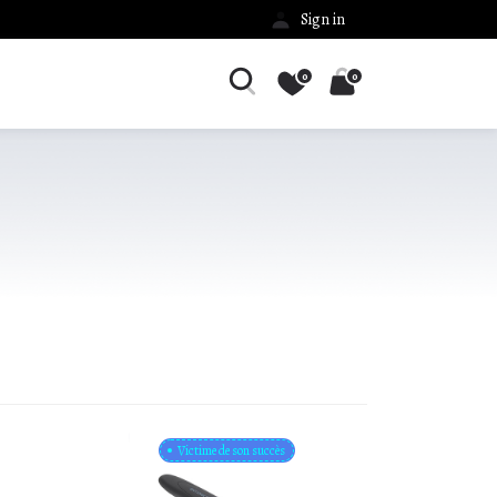
Sign in
0
0
Site
Promotions
Victime de son succès